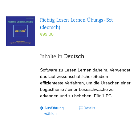
Richtig Lesen Lernen Übungs-Set
(deutsch)
€
99,00
Inhalte in
Deutsch
Software zu Lesen Lernen daheim. Verwendet
das laut wissenschaftlicher Studien
effizienteste Verfahren, um die Ursachen einer
Legasthenie / einer Leseschwäche zu
erkennen und zu beheben. Für 1 PC
Dieses
Ausführung
Details
wählen
Produkt
weist
mehrere
Varianten