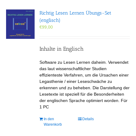
auf.
Die
Richtig Lesen Lernen Übungs-Set
Optionen
(englisch)
können
€
99,00
auf
der
Produktseite
gewählt
Inhalte in Englisch
werden
Software zu Lesen Lernen daheim. Verwendet
das laut wissenschaftlicher Studien
effizienteste Verfahren, um die Ursachen einer
Legasthenie / einer Leseschwäche zu
erkennen und zu beheben. Die Darstellung der
Lesetexte ist speziell für die Besonderheiten
der englischen Sprache optimiert worden. Für
1 PC
In den
Details
Warenkorb