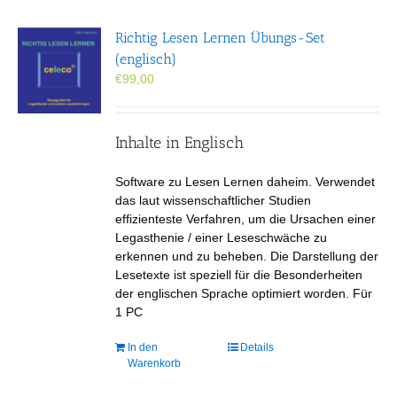
auf.
Die
Richtig Lesen Lernen Übungs-Set
Optionen
(englisch)
können
€
99,00
auf
der
Produktseite
gewählt
Inhalte in Englisch
werden
Software zu Lesen Lernen daheim. Verwendet
das laut wissenschaftlicher Studien
effizienteste Verfahren, um die Ursachen einer
Legasthenie / einer Leseschwäche zu
erkennen und zu beheben. Die Darstellung der
Lesetexte ist speziell für die Besonderheiten
der englischen Sprache optimiert worden. Für
1 PC
In den
Details
Warenkorb