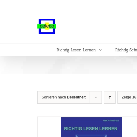
Zum
Inhalt
springen
Richtig Lesen Lernen
Richtig Sch
Sortieren nach
Beliebtheit
Zeige
36