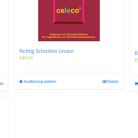
Richtig Schreiben Lernen
R
€
99,00
€
Dieses
Ausführung wählen
Details
ils
Produkt
weist
mehrere
Varianten
auf.
Die
Optionen
können