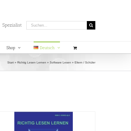
Suche
 Spezialist
nach:
Shop
Deutsch
Start
»
Richtig Lesen Lernen
»
Software Lesen
»
Eltern / Schüler