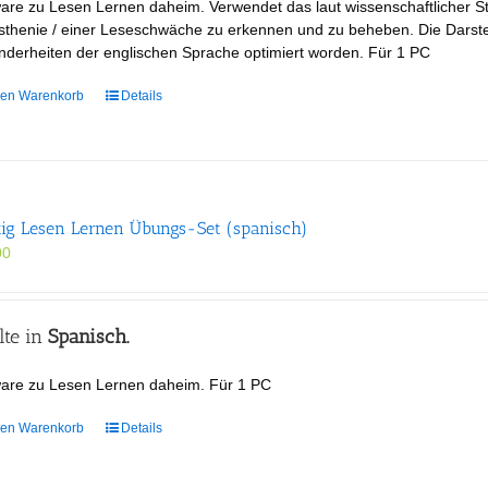
are zu Lesen Lernen daheim. Verwendet das laut wissenschaftlicher St
werden
thenie / einer Leseschwäche zu erkennen und zu beheben. Die Darstellu
derheiten der englischen Sprache optimiert worden. Für 1 PC
den Warenkorb
Details
tig Lesen Lernen Übungs-Set (spanisch)
00
lte in
Spanisch.
ware zu Lesen Lernen daheim. Für 1 PC
den Warenkorb
Details