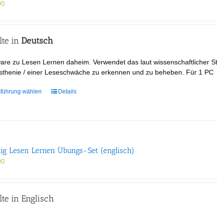
00
lte in
Deutsch
are zu Lesen Lernen daheim. Verwendet das laut wissenschaftlicher St
sthenie / einer Leseschwäche zu erkennen und zu beheben. Für 1 PC
Dieses
führung wählen
Details
Produkt
weist
mehrere
Varianten
auf.
tig Lesen Lernen Übungs-Set (englisch)
Die
00
Optionen
können
auf
der
lte in Englisch
Produktseite
gewählt