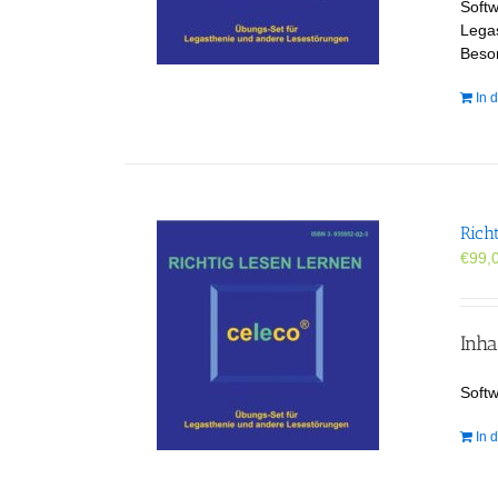
Softw
Legas
Beson
In 
Rich
€
99,
Inha
Soft
In 