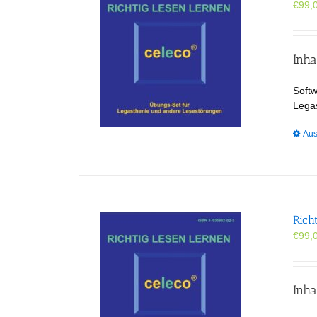
€
99,
Inha
Softw
Lega
Aus
Rich
€
99,
Inha