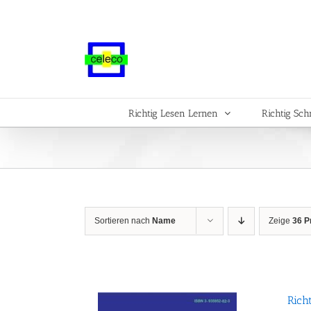
Zum
Inhalt
springen
Richtig Lesen Lernen
Richtig Sch
Sortieren nach
Name
Zeige
36 P
Rich