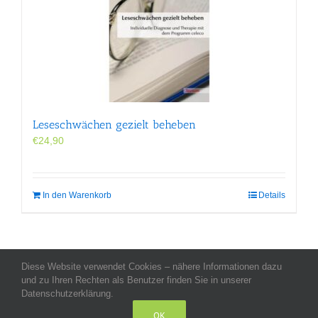
Leseschwächen gezielt beheben
€
24,90
In den Warenkorb
Details
Diese Website verwendet Cookies – nähere Informationen dazu
Allgemeine Geschäftsbedingungen
-
Impressum
-
Datenschutz
-
und zu Ihren Rechten als Benutzer finden Sie in unserer
Kontakt
- Copyright celeco®
Datenschutzerklärung.
OK
LinkedIn