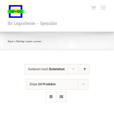
Zum
Inhalt
springen
Ihr Legasthenie - Spezialist
Start
»
Richtig Lesen Lernen
Sortieren nach
Beliebtheit
Zeige
24 Produkte