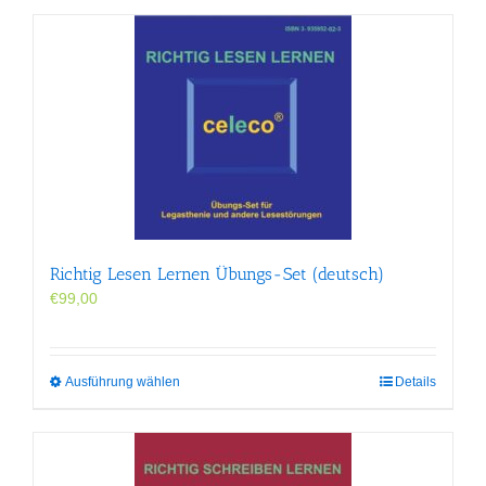
Richtig Lesen Lernen Übungs-Set (deutsch)
€
99,00
Dieses
Ausführung wählen
Details
Produkt
weist
mehrere
Varianten