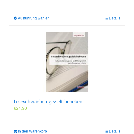
Dieses
Ausführung wählen
Details
Produkt
weist
mehrere
Varianten
auf.
Die
Optionen
können
auf
der
Produktseite
gewählt
werden
Leseschwächen gezielt beheben
€
24,90
In den Warenkorb
Details