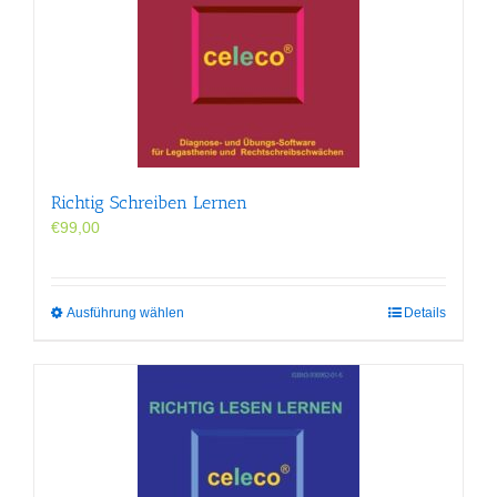
auf.
Die
Optionen
können
auf
der
Produktseite
gewählt
werden
Richtig Schreiben Lernen
€
99,00
Dieses
Ausführung wählen
Details
Produkt
weist
mehrere
Varianten
auf.
Die
Optionen