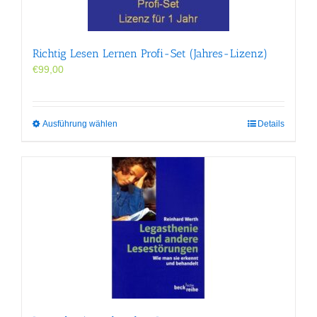
der
Produktseite
gewählt
werden
Richtig Lesen Lernen Profi-Set (Jahres-Lizenz)
€
99,00
Dieses
Ausführung wählen
Details
Produkt
weist
mehrere
Varianten
auf.
Die
Optionen
können
auf
der
Produktseite
gewählt