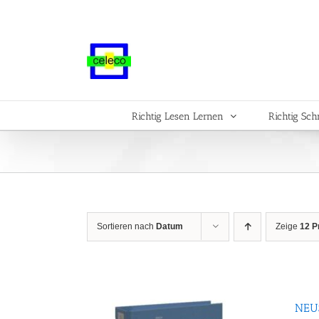
Zum
Inhalt
springen
Richtig Lesen Lernen
Richtig Sch
Sortieren nach
Datum
Zeige
12 P
NEUS