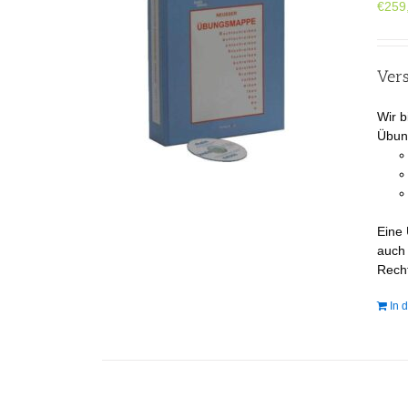
€
259
Ver
Wir b
Übung
Eine
auch
Recht
In 