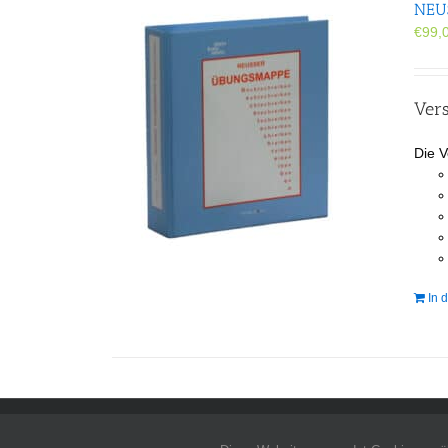
NEUS
€
99,
Vers
Die V
In 
Allgemeine Geschäftsbedingungen
-
Impressum
-
Datenschutz
-
Kontakt
- Co