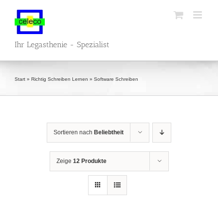
Zum
Inhalt
springen
Ihr Legasthenie - Spezialist
Start
»
Richtig Schreiben Lernen
»
Software Schreiben
Sortieren nach
Beliebtheit
Zeige
12 Produkte