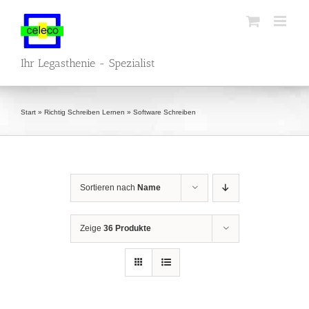
Zum
Inhalt
springen
Ihr Legasthenie - Spezialist
Start
»
Richtig Schreiben Lernen
»
Software Schreiben
Sortieren nach
Name
Zeige
36 Produkte