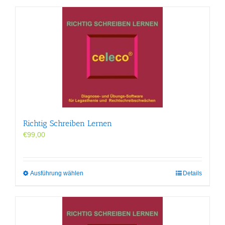
Richtig Schreiben Lernen
€
99,00
Dieses
Ausführung wählen
Details
Produkt
weist
mehrere
Varianten