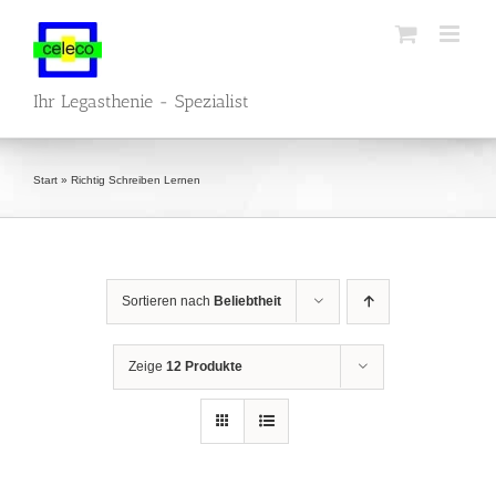
Zum
Inhalt
springen
Ihr Legasthenie - Spezialist
Start
»
Richtig Schreiben Lernen
Sortieren nach
Beliebtheit
Zeige
12 Produkte