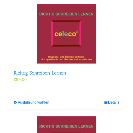
Richtig Schreiben Lernen
€
99,00
Dieses
Ausführung wählen
Details
Produkt
weist
mehrere
Varianten