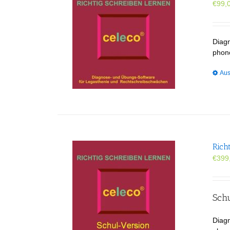
€
99,
Diag
phon
Aus
Rich
€
399
Sch
Diag