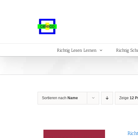
Zum
Inhalt
springen
Richtig Lesen Lernen
Richtig Sch
Sortieren nach
Name
Zeige
12 P
Rich