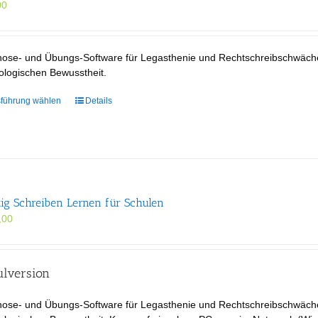
00
nose- und Übungs-Software für Legasthenie und Rechtschreibschwäch
ologischen Bewusstheit.
Dieses
führung wählen
Details
Produkt
weist
mehrere
Varianten
auf.
Die
tig Schreiben Lernen für Schulen
Optionen
,00
können
auf
der
Produktseite
ulversion
gewählt
werden
nose- und Übungs-Software für Legasthenie und Rechtschreibschwäch