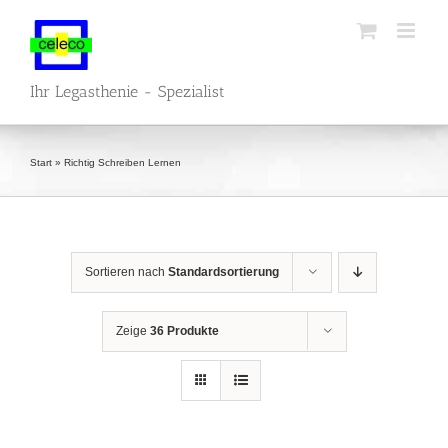
Zum
Inhalt
springen
Ihr Legasthenie - Spezialist
Start
»
Richtig Schreiben Lernen
Sortieren nach
Standardsortierung
Zeige
36 Produkte