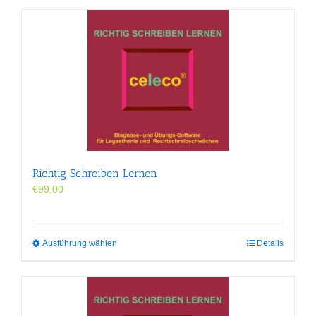
Richtig Schreiben Lernen
€
99,00
Dieses
Ausführung wählen
Details
Produkt
weist
mehrere
Varianten