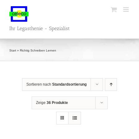
Zum
Inhalt
springen
Ihr Legasthenie - Spezialist
Start
»
Richtig Schreiben Lernen
Sortieren nach
Standardsortierung
Zeige
36 Produkte