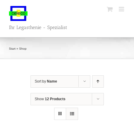
Skip
to
content
Ihr Legasthenie - Spezialist
Start
»
Shop
Sort by
Name
Show
12 Products