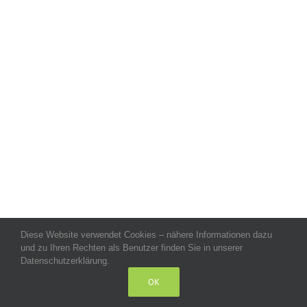
Diese Website verwendet Cookies – nähere Informationen dazu
Allgemeine Geschäftsbedingungen
-
Impressum
-
Datenschutz
-
und zu Ihren Rechten als Benutzer finden Sie in unserer
Kontakt
- Copyright celeco®
Datenschutzerklärung.
OK
LinkedIn