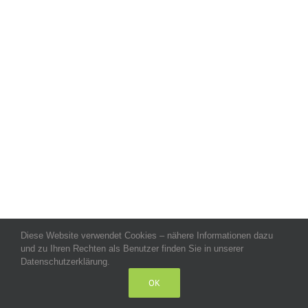
Diese Website verwendet Cookies – nähere Informationen dazu
Allgemeine Geschäftsbedingungen
-
Impressum
-
Datenschutz
-
und zu Ihren Rechten als Benutzer finden Sie in unserer
Kontakt
- Copyright celeco®
Datenschutzerklärung.
OK
LinkedIn