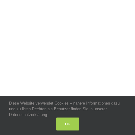
Diese Website verwendet Cookies – nähere Informationen dazu
Allgemeine Geschäftsbedingungen
-
Impressum
-
Datenschutz
-
und zu Ihren Rechten als Benutzer finden Sie in unserer
Kontakt
- Copyright celeco®
Datenschutzerklärung.
OK
LinkedIn