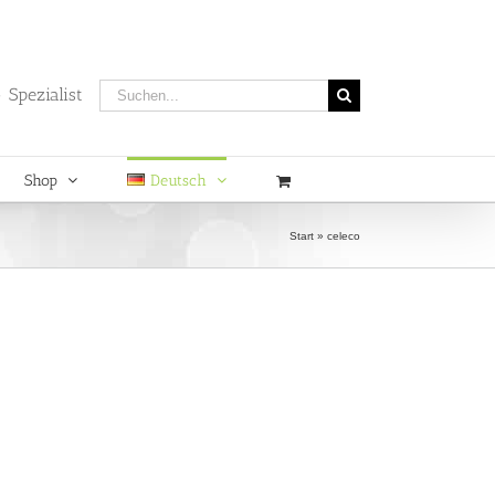
Suche
 Spezialist
nach:
Shop
Deutsch
Start
»
celeco