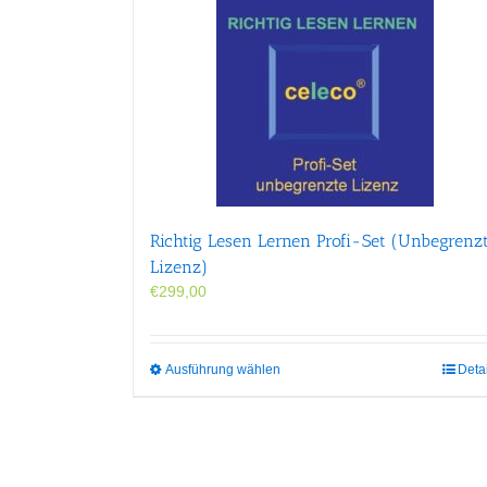
Richtig Lesen Lernen Profi-Set (Unbegrenz
Lizenz)
€
299,00
Dieses
Ausführung wählen
Deta
Produkt
weist
mehrere
Varianten
auf.