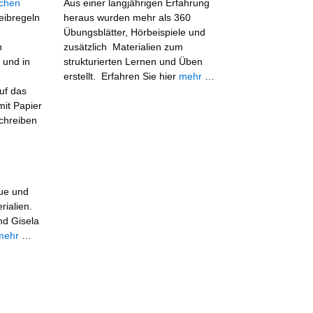
schen
Aus einer langjährigen Erfahrung
eibregeln
heraus wurden mehr als 360
Übungsblätter, Hörbeispiele und
n
zusätzlich Materialien zum
 und in
strukturierten Lernen und Üben
erstellt. Erfahren Sie hier
mehr
…
uf das
mit Papier
Schreiben
eue und
rialien.
nd Gisela
mehr
…