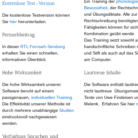
Ein Training der
phonologi
Kostenlose Test-Version
Bewusstheit
, der Rechtschr
und Übungsdiktate. Alle zur
Die kostenlose Testversion können
Rechtschreibung benötigte
Sie
hier
herunterladen.
Fähigkeiten können für sich
Kombination geübt werde.
Fernsehbeitrag
Das Training setzt sowohl a
In dieser
RTL Fernseh-Sendung
handschriftliche Schreiben 
erhalten Sie einen schnellen,
und Stift als auch auf das 
informativen Überblick.
am Computer.
Hohe Wirksamkeit
Lauttreue Inhalte
Die hohe Wirksamkeit unserer
Die Software enthält lauttr
Software beruht auf einem
nicht lauttreue Übungsmate
passgenauen,
individuellen Training
.
Texte von Uwe Findeisen u
Die Effektivität unserer Methode ist
Melenk. Erfahren Sie hier
durch mehrere unabhängige
Studien
eindrucksvoll nachgewiesen
worden.
Verfügbare Sprachen und